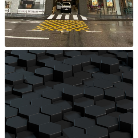
PROYECTO:Restaurante Taco Bell Alcalá de Guadaira
MUNICIPIO:Alcalá de Guadaira
PROVINCIA:Sevilla
PROMOTOR:Restabell Franquicias SL
PRESUPUESTO:456.969,91 €