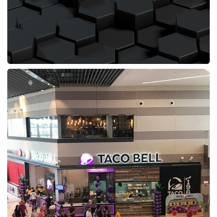
PROYECTO:Restaurante Taco Bell C.C. Holea
MUNICIPIO:Huelva
PROVINCIA:Huelva
PROMOTOR:Restabell Franquicias SL
PRESUPUESTO: