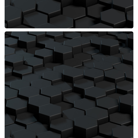
PROYECTO:Restaurante Taco Bell Casa Grande
MUNICIPIO:Zaragoza
PROVINCIA:Zaragoza
PROMOTOR:Restabell Franquicias SL
PRESUPUESTO: