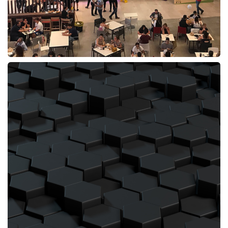
PROYECTO:Restaurante Taco Bell C.C. Lagoh
MUNICIPIO:Dos Hermanas
PROVINCIA:Sevilla
PROMOTOR:Restabell Franquicias SL
PRESUPUESTO: