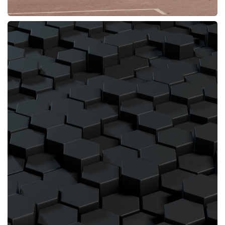
PROYECTO:Restaurante Taco Bell Pulianas
MUNICIPIO:Pulianas
PROVINCIA:Granada
PROMOTOR:Restabell Franquicias SL
PRESUPUESTO:646.094,76