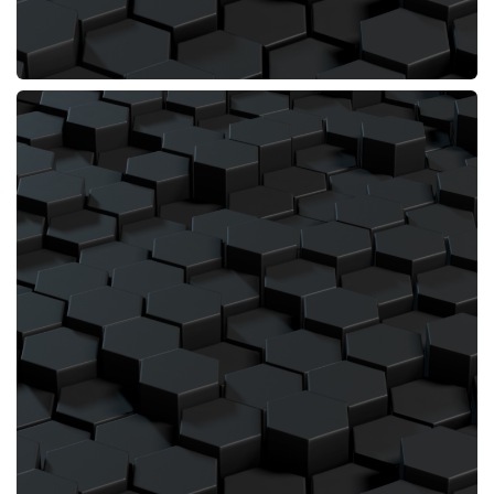
PROYECTO:Restaurante Taco Bell Colmenar
MUNICIPIO:Colmenar
PROVINCIA:Madrid
PROMOTOR:Restabell Franquicias SL
PRESUPUESTO: