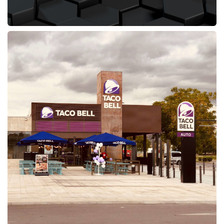
PROYECTO:Restaurante Taco Bell P. Norte
MUNICIPIO:S.S. de los Reyes
PROVINCIA:Madrid
PROMOTOR:Restabell Franquicias SL
PRESUPUESTO: